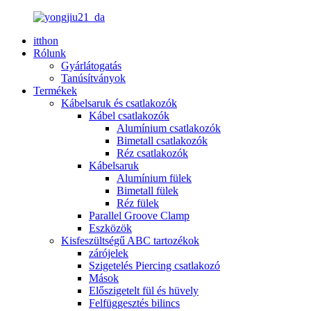
itthon
Rólunk
Gyárlátogatás
Tanúsítványok
Termékek
Kábelsaruk és csatlakozók
Kábel csatlakozók
Alumínium csatlakozók
Bimetall csatlakozók
Réz csatlakozók
Kábelsaruk
Alumínium fülek
Bimetall fülek
Réz fülek
Parallel Groove Clamp
Eszközök
Kisfeszültségű ABC tartozékok
zárójelek
Szigetelés Piercing csatlakozó
Mások
Előszigetelt fül és hüvely
Felfüggesztés bilincs