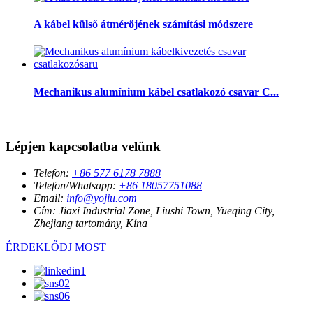
A kábel külső átmérőjének számítási módszere
Mechanikus alumínium kábel csatlakozó csavar C...
Lépjen kapcsolatba velünk
Telefon:
+86 577 6178 7888
Telefon/Whatsapp:
+86 18057751088
Email:
info@yojiu.com
Cím:
Jiaxi Industrial Zone, Liushi Town, Yueqing City,
Zhejiang tartomány, Kína
ÉRDEKLŐDJ MOST