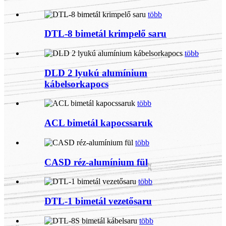
több
DTL-8 bimetál krimpelő saru
több
DLD 2 lyukú alumínium
kábelsorkapocs
több
ACL bimetál kapocssaruk
több
CASD réz-alumínium fül
több
DTL-1 bimetál vezetősaru
több