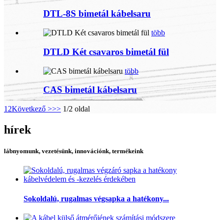
DTL-8S bimetál kábelsaru
több
DTLD Két csavaros bimetál fül
több
CAS bimetál kábelsaru
1
2
Következő >
>>
1/2 oldal
hírek
lábnyomunk, vezetésünk, innovációnk, termékeink
Sokoldalú, rugalmas végsapka a hatékony...