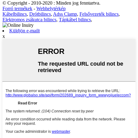
© Copyright - 2010-2020 : Minden jog fenntartva.
Forró termékek
-
Webhelytérkép
Kábelbilincs
,
Drótbilincs
,
Adss Clamp
,
Felsővezeték bilincs
,
Elektromos zsákutca bilincs
,
Tápkábel bilincs
,
Küldjön e-mailt
x