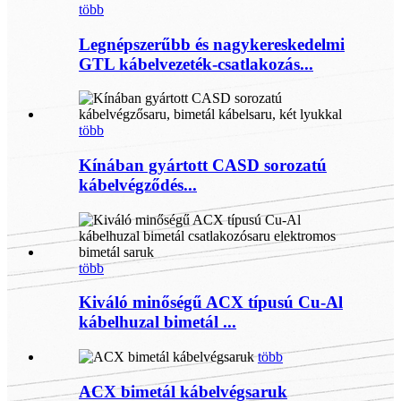
több
Legnépszerűbb és nagykereskedelmi
GTL kábelvezeték-csatlakozás...
több
Kínában gyártott CASD sorozatú
kábelvégződés...
több
Kiváló minőségű ACX típusú Cu-Al
kábelhuzal bimetál ...
több
ACX bimetál kábelvégsaruk