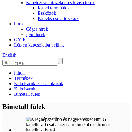
Kábelezési tartozékok és kivezetések
Kábel terminálok
Eszközök
Kábelezési tartozékok
hírek
Céges hírek
Ipari hírek
GYIK
Lépjen kapcsolatba velünk
English
itthon
Termékek
Kábelsaruk és csatlakozók
Kábelsaruk
Bimetall fülek
Bimetall fülek