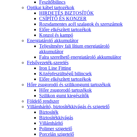
Feszítőbilincs
Optikai kábel tartozékok
HIRDETÉS BIZTOSÍTÓK
CSÍPÍTŐ ÉS KONZER
Rozsdamentes acél szalagok és szerszámok
Előre elkészített tartozékok
Konzol és kampó
Energiatároló akkumulátor
Teljesítmény fali lítium energiatároló
akkumulátor
Falra szerelhető energiatároló akkumulátor
Felsővezeték-szerelés
Iron Line Fitting
Középfeszültségű bilincsek
Előre elkészített tartozékok
Hőre zsugorodó és szilikongumi tartozékok
Hőre zsugorodó tartozékok
Szilikon gumi kiegészítők
Földelő rendszer
Villámhárító, biztosítékkivágás és szigetelő
Biztosíték
Biztosítékkivágás
Villámhárító
Polimer szigetelő
Porcelán szigetelő