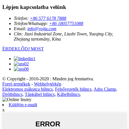
Lépjen kapcsolatba velünk
Telefon:
+86 577 6178 7888
Telefon/Whatsapp:
+86 18057751088
Email:
info@yojiu.com
Cím:
Jiaxi Industrial Zone, Liushi Town, Yueqing City,
Zhejiang tartomány, Kína
ÉRDEKLŐDJ MOST
© Copyright - 2010-2020 : Minden jog fenntartva.
Forró termékek
-
Webhelytérkép
Elektromos zsákutca bilincs
,
Felsővezeték bilincs
,
Adss Clamp
,
Drótbilincs
,
Tápkábel bilincs
,
Kábelbilincs
,
Küldjön e-mailt
x