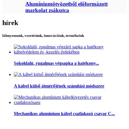
Alumíniumötvözetből előformázott
markolat zsákutca
hírek
lábnyomunk, vezetésünk, innovációnk, termékeink
Sokoldalú, rugalmas végsapka a hatékony...
A kábel külső átmérőjének számítási módszere
Mechanikus alumínium kábel csatlakozó csavar C...