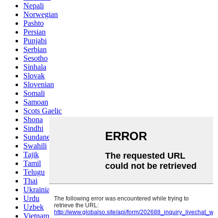
Nepali
Norwegian
Pashto
Persian
Punjabi
Serbian
Sesotho
Sinhala
Slovak
Slovenian
Somali
Samoan
Scots Gaelic
Shona
Sindhi
Sundanese
Swahili
Tajik
Tamil
Telugu
Thai
Ukrainian
Urdu
Uzbek
Vietnamese