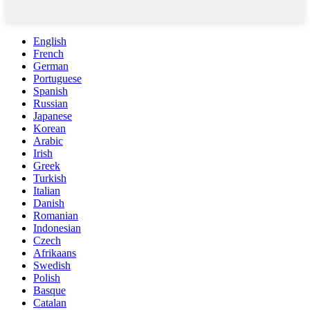
English
French
German
Portuguese
Spanish
Russian
Japanese
Korean
Arabic
Irish
Greek
Turkish
Italian
Danish
Romanian
Indonesian
Czech
Afrikaans
Swedish
Polish
Basque
Catalan