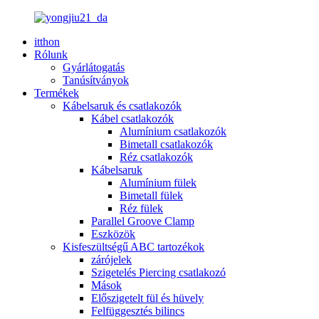
itthon
Rólunk
Gyárlátogatás
Tanúsítványok
Termékek
Kábelsaruk és csatlakozók
Kábel csatlakozók
Alumínium csatlakozók
Bimetall csatlakozók
Réz csatlakozók
Kábelsaruk
Alumínium fülek
Bimetall fülek
Réz fülek
Parallel Groove Clamp
Eszközök
Kisfeszültségű ABC tartozékok
zárójelek
Szigetelés Piercing csatlakozó
Mások
Előszigetelt fül és hüvely
Felfüggesztés bilincs