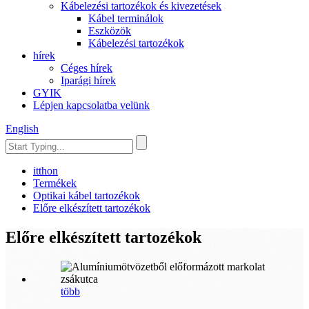
Kábelezési tartozékok és kivezetések
Kábel terminálok
Eszközök
Kábelezési tartozékok
hírek
Céges hírek
Iparági hírek
GYIK
Lépjen kapcsolatba velünk
English
itthon
Termékek
Optikai kábel tartozékok
Előre elkészített tartozékok
Előre elkészített tartozékok
több