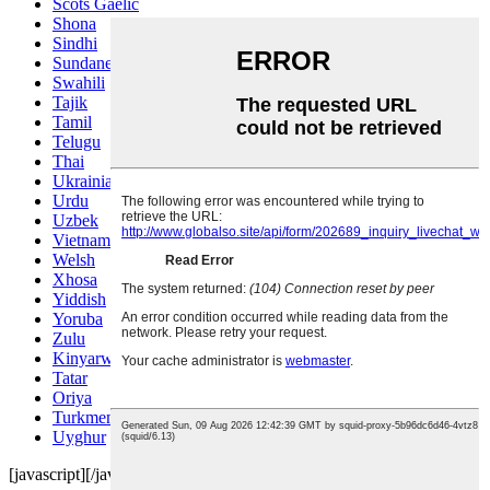
Scots Gaelic
Shona
Sindhi
Sundanese
Swahili
Tajik
Tamil
Telugu
Thai
Ukrainian
Urdu
Uzbek
Vietnamese
Welsh
Xhosa
Yiddish
Yoruba
Zulu
Kinyarwanda
Tatar
Oriya
Turkmen
Uyghur
[javascript]
[/javascript]