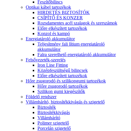
Feszítőbilincs
Optikai kábel tartozékok
HIRDETÉS BIZTOSÍTÓK
CSÍPÍTŐ ÉS KONZER
Rozsdamentes acél szalagok és szerszámok
Előre elkészített tartozékok
Konzol és kampó
Energiatároló akkumulátor
Teljesítmény fali lítium energiatároló
akkumulátor
Falra szerelhető energiatároló akkumulátor
Felsővezeték-szerelés
Iron Line Fitting
Középfeszültségű bilincsek
Előre elkészített tartozékok
Hőre zsugorodó és szilikongumi tartozékok
Hőre zsugorodó tartozékok
Szilikon gumi kiegészítők
Földelő rendszer
Villámhárító, biztosítékkivágás és szigetelő
Biztosíték
Biztosítékkivágás
Villámhárító
Polimer szigetelő
Porcelán szigetelő