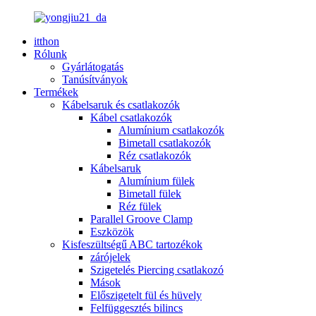
itthon
Rólunk
Gyárlátogatás
Tanúsítványok
Termékek
Kábelsaruk és csatlakozók
Kábel csatlakozók
Alumínium csatlakozók
Bimetall csatlakozók
Réz csatlakozók
Kábelsaruk
Alumínium fülek
Bimetall fülek
Réz fülek
Parallel Groove Clamp
Eszközök
Kisfeszültségű ABC tartozékok
zárójelek
Szigetelés Piercing csatlakozó
Mások
Előszigetelt fül és hüvely
Felfüggesztés bilincs