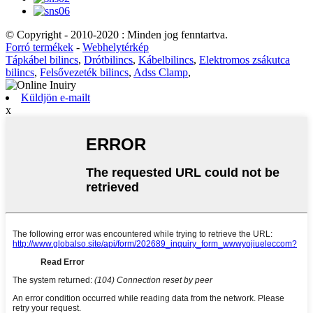
© Copyright - 2010-2020 : Minden jog fenntartva.
Forró termékek
-
Webhelytérkép
Tápkábel bilincs
,
Drótbilincs
,
Kábelbilincs
,
Elektromos zsákutca
bilincs
,
Felsővezeték bilincs
,
Adss Clamp
,
Küldjön e-mailt
x