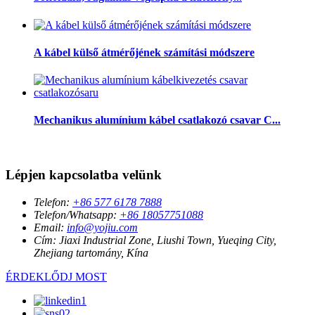
A kábel külső átmérőjének számítási módszere
Mechanikus alumínium kábel csatlakozó csavar C...
Lépjen kapcsolatba velünk
Telefon:
+86 577 6178 7888
Telefon/Whatsapp:
+86 18057751088
Email:
info@yojiu.com
Cím:
Jiaxi Industrial Zone, Liushi Town, Yueqing City,
Zhejiang tartomány, Kína
ÉRDEKLŐDJ MOST