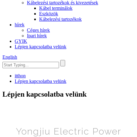
Kábelezési tartozékok és kivezetések
Kábel terminálok
Eszközök
Kábelezési tartozékok
hírek
Céges hírek
Ipari hírek
GYIK
Lépjen kapcsolatba velünk
English
itthon
Lépjen kapcsolatba velünk
Lépjen kapcsolatba velünk
Yongjiu Electric Power