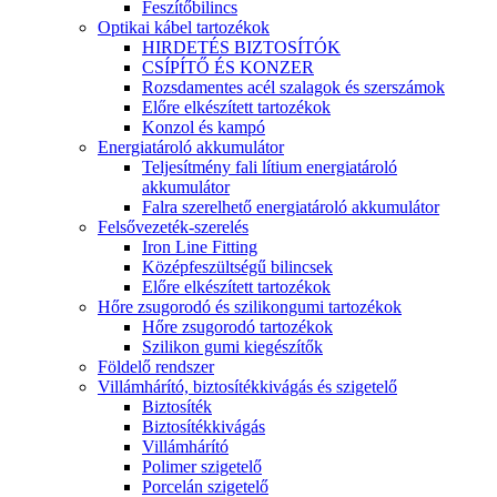
Feszítőbilincs
Optikai kábel tartozékok
HIRDETÉS BIZTOSÍTÓK
CSÍPÍTŐ ÉS KONZER
Rozsdamentes acél szalagok és szerszámok
Előre elkészített tartozékok
Konzol és kampó
Energiatároló akkumulátor
Teljesítmény fali lítium energiatároló
akkumulátor
Falra szerelhető energiatároló akkumulátor
Felsővezeték-szerelés
Iron Line Fitting
Középfeszültségű bilincsek
Előre elkészített tartozékok
Hőre zsugorodó és szilikongumi tartozékok
Hőre zsugorodó tartozékok
Szilikon gumi kiegészítők
Földelő rendszer
Villámhárító, biztosítékkivágás és szigetelő
Biztosíték
Biztosítékkivágás
Villámhárító
Polimer szigetelő
Porcelán szigetelő