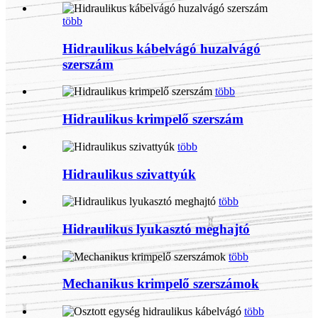
több
Hidraulikus kábelvágó huzalvágó
szerszám
több
Hidraulikus krimpelő szerszám
több
Hidraulikus szivattyúk
több
Hidraulikus lyukasztó meghajtó
több
Mechanikus krimpelő szerszámok
több