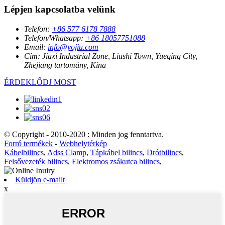
Lépjen kapcsolatba velünk
Telefon:
+86 577 6178 7888
Telefon/Whatsapp:
+86 18057751088
Email:
info@yojiu.com
Cím:
Jiaxi Industrial Zone, Liushi Town, Yueqing City,
Zhejiang tartomány, Kína
ÉRDEKLŐDJ MOST
© Copyright - 2010-2020 : Minden jog fenntartva.
Forró termékek
-
Webhelytérkép
Kábelbilincs
,
Adss Clamp
,
Tápkábel bilincs
,
Drótbilincs
,
Felsővezeték bilincs
,
Elektromos zsákutca bilincs
,
Küldjön e-mailt
x