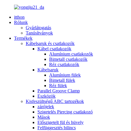
itthon
Rólunk
Gyárlátogatás
Tanúsítványok
Termékek
Kábelsaruk és csatlakozók
Kábel csatlakozók
Alumínium csatlakozók
Bimetall csatlakozók
Réz csatlakozók
Kábelsaruk
Alumínium fülek
Bimetall fülek
Réz fülek
Parallel Groove Clamp
Eszközök
Kisfeszültségű ABC tartozékok
zárójelek
Szigetelés Piercing csatlakozó
Mások
Előszigetelt fül és hüvely
Felfüggesztés bilincs