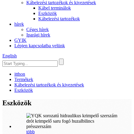
Kábelezési tartozékok és kivezetések
Kábel terminálok
Eszközök
Kábelezési tartozékok
hírek
Céges hírek
Iparági hírek
GYIK
Lépjen kapcsolatba velünk
English
itthon
Termékek
Kábelezési tartozékok és kivezetések
Eszközök
Eszközök
több