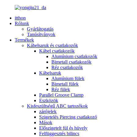
itthon
Rólunk
Gyárlátogatás
Tanúsítványok
Termékek
Kábelsaruk és csatlakozók
Kábel csatlakozók
Alumínium csatlakozók
Bimetall csatlakozók
Réz csatlakozók
Kábelsaruk
Alumínium fülek
Bimetall fülek
Réz fülek
Parallel Groove Clamp
Eszközök
Kisfeszültségű ABC tartozékok
zárójelek
Szigetelés Piercing csatlakozó
Mások
Előszigetelt fül és hüvely
Felfüggesztés bilincs