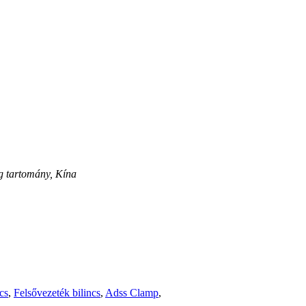
ng tartomány, Kína
cs
,
Felsővezeték bilincs
,
Adss Clamp
,