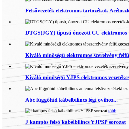
Felsővezeték elektromos tartozékok Acéloszlo
DTGS(JGY) típusú ónozott CU elektromos ve
Kiváló minőségű elektromos szerelvény felfüg
Kiváló minőségű YJPS elektromos vezetékcsa
Abc függőhíd kábelbilincs légi ovihoz...
több
J kampós felső kábelbilincs YJPSP sorozat