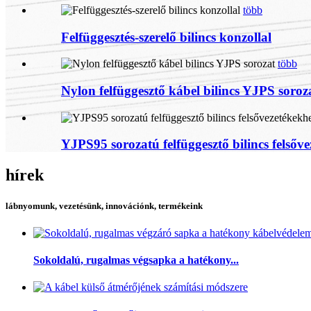
több
Felfüggesztés-szerelő bilincs konzollal
több
Nylon felfüggesztő kábel bilincs YJPS soroz
YJPS95 sorozatú felfüggesztő bilincs felsőv
hírek
lábnyomunk, vezetésünk, innovációnk, termékeink
Sokoldalú, rugalmas végsapka a hatékony...