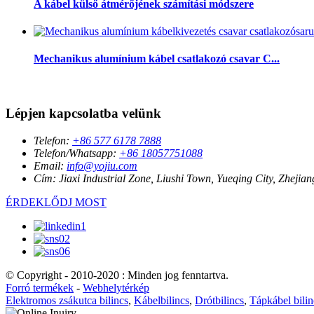
A kábel külső átmérőjének számítási módszere
Mechanikus alumínium kábel csatlakozó csavar C...
Lépjen kapcsolatba velünk
Telefon:
+86 577 6178 7888
Telefon/Whatsapp:
+86 18057751088
Email:
info@yojiu.com
Cím:
Jiaxi Industrial Zone, Liushi Town, Yueqing City, Zhejia
ÉRDEKLŐDJ MOST
© Copyright - 2010-2020 : Minden jog fenntartva.
Forró termékek
-
Webhelytérkép
Elektromos zsákutca bilincs
,
Kábelbilincs
,
Drótbilincs
,
Tápkábel bilin