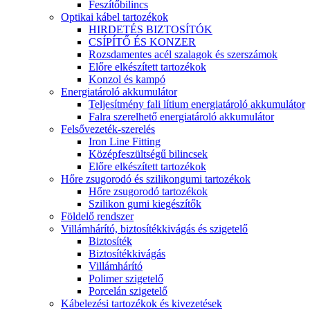
Feszítőbilincs
Optikai kábel tartozékok
HIRDETÉS BIZTOSÍTÓK
CSÍPÍTŐ ÉS KONZER
Rozsdamentes acél szalagok és szerszámok
Előre elkészített tartozékok
Konzol és kampó
Energiatároló akkumulátor
Teljesítmény fali lítium energiatároló akkumulátor
Falra szerelhető energiatároló akkumulátor
Felsővezeték-szerelés
Iron Line Fitting
Középfeszültségű bilincsek
Előre elkészített tartozékok
Hőre zsugorodó és szilikongumi tartozékok
Hőre zsugorodó tartozékok
Szilikon gumi kiegészítők
Földelő rendszer
Villámhárító, biztosítékkivágás és szigetelő
Biztosíték
Biztosítékkivágás
Villámhárító
Polimer szigetelő
Porcelán szigetelő
Kábelezési tartozékok és kivezetések