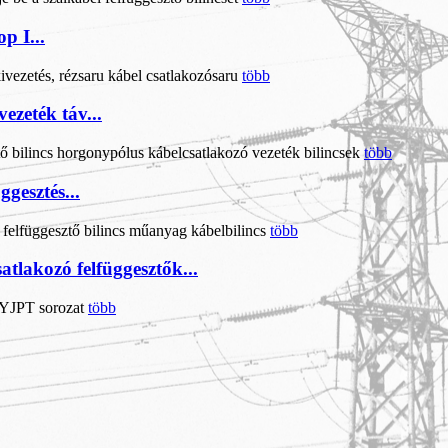
p I...
több
zeték táv...
több
gesztés...
több
tlakozó felfüggesztők...
több