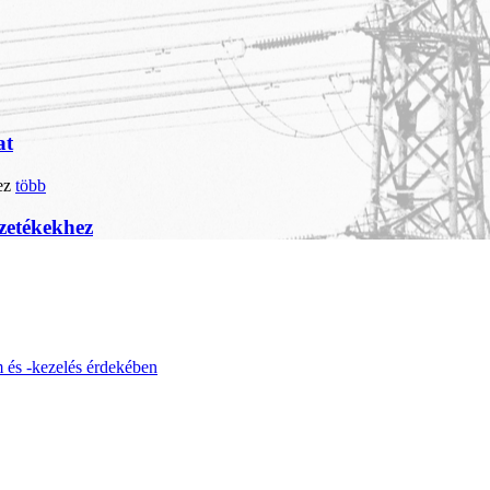
at
több
ezetékekhez