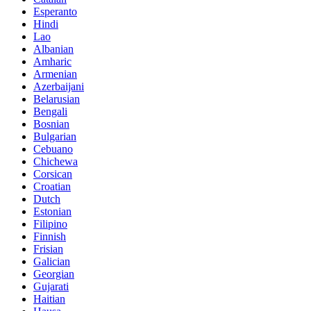
Esperanto
Hindi
Lao
Albanian
Amharic
Armenian
Azerbaijani
Belarusian
Bengali
Bosnian
Bulgarian
Cebuano
Chichewa
Corsican
Croatian
Dutch
Estonian
Filipino
Finnish
Frisian
Galician
Georgian
Gujarati
Haitian