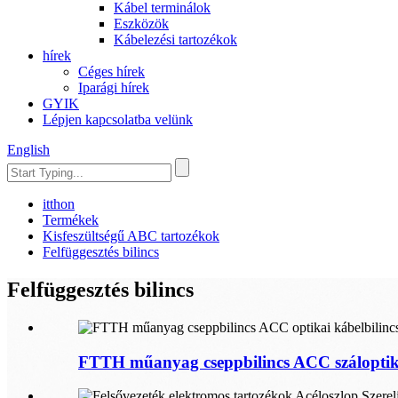
Kábel terminálok
Eszközök
Kábelezési tartozékok
hírek
Céges hírek
Iparági hírek
GYIK
Lépjen kapcsolatba velünk
English
itthon
Termékek
Kisfeszültségű ABC tartozékok
Felfüggesztés bilincs
Felfüggesztés bilincs
FTTH műanyag cseppbilincs ACC száloptika