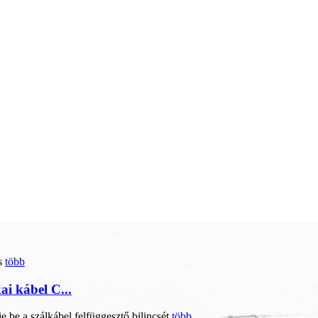
több
i kábel C...
több