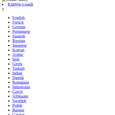
Küldjön e-mailt
x
English
French
German
Portuguese
Spanish
Russian
Japanese
Korean
Arabic
Irish
Greek
Turkish
Italian
Danish
Romanian
Indonesian
Czech
Afrikaans
Swedish
Polish
Basque
Catalan