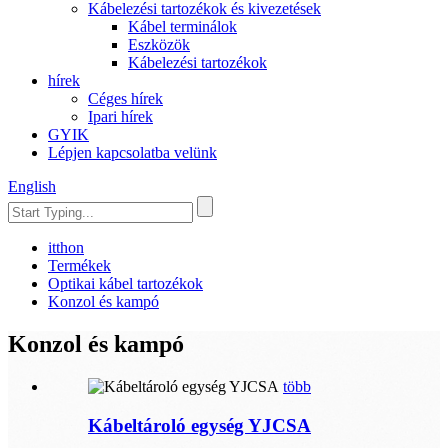
Kábelezési tartozékok és kivezetések
Kábel terminálok
Eszközök
Kábelezési tartozékok
hírek
Céges hírek
Ipari hírek
GYIK
Lépjen kapcsolatba velünk
English
itthon
Termékek
Optikai kábel tartozékok
Konzol és kampó
Konzol és kampó
több
Kábeltároló egység YJCSA