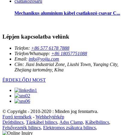
Mechanikus alumínium kábel csatlakozó csavar C...
Lépjen kapcsolatba velünk
Telefon:
+86 577 6178 7888
Telefon/Whatsapp:
+86 18057751088
Email:
info@yojiu.com
Cím:
Jiaxi Industrial Zone, Liushi Town, Yueqing City,
Zhejiang tartomány, Kína
ÉRDEKLŐDJ MOST
© Copyright - 2010-2020 : Minden jog fenntartva.
Forró termékek
-
Webhelytérkép
Drótbilincs
,
Tápkábel bilincs
,
Adss Clamp
,
Kábelbilincs
,
Felsővezeték bilincs
,
Elektromos zsákutca bilincs
,