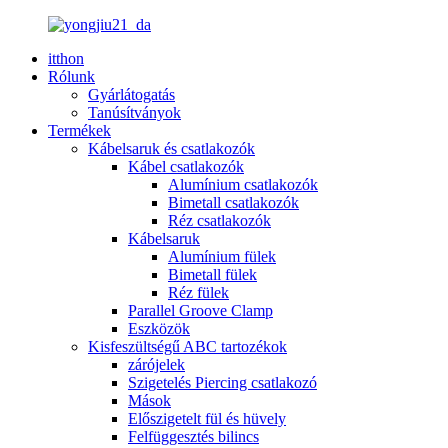
itthon
Rólunk
Gyárlátogatás
Tanúsítványok
Termékek
Kábelsaruk és csatlakozók
Kábel csatlakozók
Alumínium csatlakozók
Bimetall csatlakozók
Réz csatlakozók
Kábelsaruk
Alumínium fülek
Bimetall fülek
Réz fülek
Parallel Groove Clamp
Eszközök
Kisfeszültségű ABC tartozékok
zárójelek
Szigetelés Piercing csatlakozó
Mások
Előszigetelt fül és hüvely
Felfüggesztés bilincs