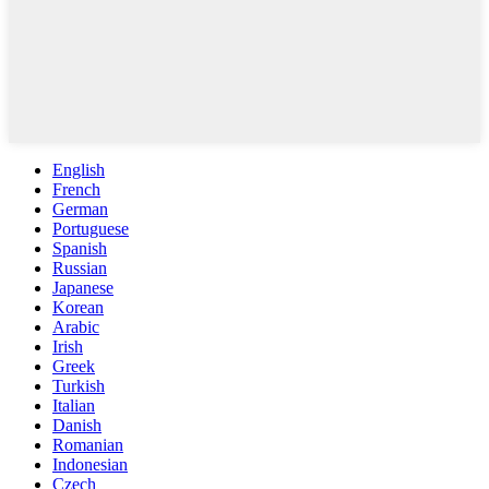
English
French
German
Portuguese
Spanish
Russian
Japanese
Korean
Arabic
Irish
Greek
Turkish
Italian
Danish
Romanian
Indonesian
Czech