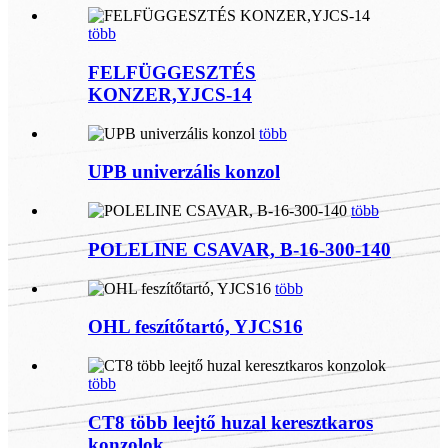
több
FELFÜGGESZTÉS
KONZER,YJCS-14
több
UPB univerzális konzol
több
POLELINE CSAVAR, B-16-300-140
több
OHL feszítőtartó, YJCS16
több
CT8 több leejtő huzal keresztkaros
konzolok