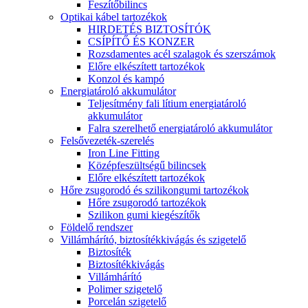
Feszítőbilincs
Optikai kábel tartozékok
HIRDETÉS BIZTOSÍTÓK
CSÍPÍTŐ ÉS KONZER
Rozsdamentes acél szalagok és szerszámok
Előre elkészített tartozékok
Konzol és kampó
Energiatároló akkumulátor
Teljesítmény fali lítium energiatároló
akkumulátor
Falra szerelhető energiatároló akkumulátor
Felsővezeték-szerelés
Iron Line Fitting
Középfeszültségű bilincsek
Előre elkészített tartozékok
Hőre zsugorodó és szilikongumi tartozékok
Hőre zsugorodó tartozékok
Szilikon gumi kiegészítők
Földelő rendszer
Villámhárító, biztosítékkivágás és szigetelő
Biztosíték
Biztosítékkivágás
Villámhárító
Polimer szigetelő
Porcelán szigetelő