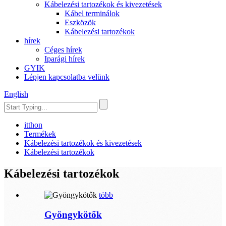
Kábelezési tartozékok és kivezetések
Kábel terminálok
Eszközök
Kábelezési tartozékok
hírek
Céges hírek
Iparági hírek
GYIK
Lépjen kapcsolatba velünk
English
itthon
Termékek
Kábelezési tartozékok és kivezetések
Kábelezési tartozékok
Kábelezési tartozékok
több
Gyöngykötők