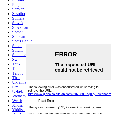
Punjabi
Serbian
Sesotho
Sinhala
Slovak
Slovenian
Somali
Samoan
Scots Gaelic
Shona
Sindhi
Sundanese
Swahili
Tajik
Tamil
Telugu
Thai
Ukrainian
Urdu
Uzbek
Vietnamese
Welsh
Xhosa
Yiddish