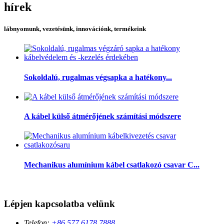
hírek
lábnyomunk, vezetésünk, innovációnk, termékeink
Sokoldalú, rugalmas végsapka a hatékony...
A kábel külső átmérőjének számítási módszere
Mechanikus alumínium kábel csatlakozó csavar C...
Lépjen kapcsolatba velünk
Telefon:
+86 577 6178 7888