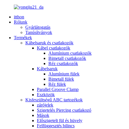
itthon
Rólunk
Gyárlátogatás
Tanúsítványok
Termékek
Kábelsaruk és csatlakozók
Kábel csatlakozók
Alumínium csatlakozók
Bimetall csatlakozók
Réz csatlakozók
Kábelsaruk
Alumínium fülek
Bimetall fülek
Réz fülek
Parallel Groove Clamp
Eszközök
Kisfeszültségű ABC tartozékok
zárójelek
Szigetelés Piercing csatlakozó
Mások
Előszigetelt fül és hüvely
Felfüggesztés bilincs