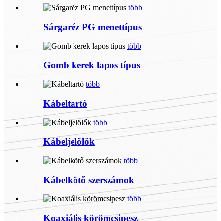
több
Sárgaréz PG menettípus
több
Gomb kerek lapos típus
több
Kábeltartó
több
Kábeljelölők
több
Kábelkötő szerszámok
több
Koaxiális körömcsipesz