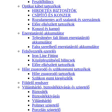
Feszítőbilincs
Optikai kábel tartozékok
HIRDETÉS BIZTOSÍTÓK
CSÍPÍTŐ ÉS KONZER
Rozsdamentes acél szalagok és szerszámok
Előre elkészített tartozékok
Konzol és kampó
Energiatároló akkumulátor
Teljesítmény fali lítium energiatároló
akkumulátor
Falra szerelhető energiatároló akkumulátor
Felsővezeték-szerelés
Iron Line Fitting
Középfeszültségű bilincsek
Előre elkészített tartozékok
Hőre zsugorodó és szilikongumi tartozékok
Hőre zsugorodó tartozékok
Szilikon gumi kiegészítők
Földelő rendszer
Villámhárító, biztosítékkivágás és szigetelő
Biztosíték
Biztosítékkivágás
Villámhárító
Polimer szigetelő
Porcelán szigetelő