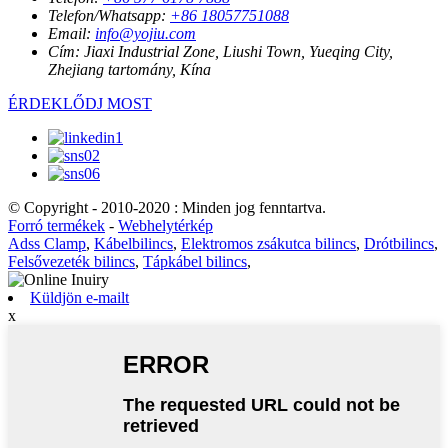
Telefon/Whatsapp:
+86 18057751088
Email:
info@yojiu.com
Cím:
Jiaxi Industrial Zone, Liushi Town, Yueqing City,
Zhejiang tartomány, Kína
ÉRDEKLŐDJ MOST
© Copyright - 2010-2020 : Minden jog fenntartva.
Forró termékek
-
Webhelytérkép
Adss Clamp
,
Kábelbilincs
,
Elektromos zsákutca bilincs
,
Drótbilincs
,
Felsővezeték bilincs
,
Tápkábel bilincs
,
Küldjön e-mailt
x