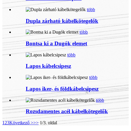
több
Dupla zárható kábelkötegelők
több
Bontsa ki a Dugók elemet
több
Lapos kábelcsipesz
több
Lapos iker- és földkábelcsipesz
több
Rozsdamentes acél kábelkötegelők
1
2
3
Következő >
>>
1/3. oldal